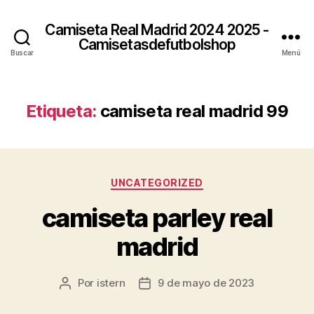
Camiseta Real Madrid 2024 2025 -
Camisetasdefutbolshop
Buscar
Menú
Etiqueta:
camiseta real madrid 99
Categorías
UNCATEGORIZED
camiseta parley real
madrid
Por
istern
9 de mayo de 2023
Autor
Fecha
de
de