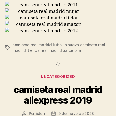
camiseta real madrid kubo
,
la nueva camiseta real
Etiquetas
madrid
,
tienda real madrid barcelona
Categorías
UNCATEGORIZED
camiseta real madrid
aliexpress 2019
Por
istern
9 de mayo de 2023
Autor
Fecha