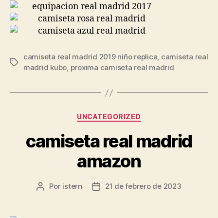
camiseta real madrid 2019 niño replica
,
camiseta real
Etiquetas
madrid kubo
,
proxima camiseta real madrid
Categorías
UNCATEGORIZED
camiseta real madrid
amazon
Por
istern
21 de febrero de 2023
Autor
Fecha
de
de
la
la