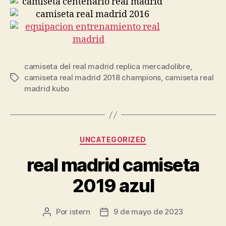
camiseta del real madrid replica mercadolibre
,
camiseta real madrid 2018 champions
,
camiseta real
Etiquetas
madrid kubo
Categorías
UNCATEGORIZED
real madrid camiseta
2019 azul
Por
istern
9 de mayo de 2023
Autor
Fecha
de
de