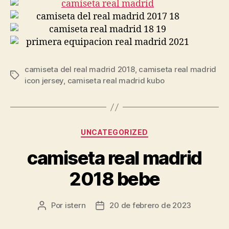
camiseta del real madrid 2018
,
camiseta real madrid
Etiquetas
icon jersey
,
camiseta real madrid kubo
Categorías
UNCATEGORIZED
camiseta real madrid
2018 bebe
Por
istern
20 de febrero de 2023
Autor
Fecha
de
de
la
la