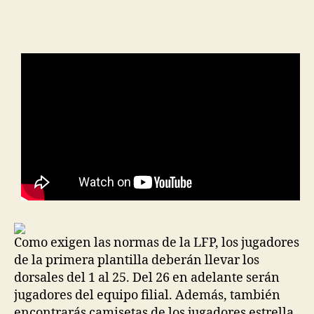
de
de
la
la
entrada
entrada
Como exigen las normas de la LFP, los jugadores
de la primera plantilla deberán llevar los
dorsales del 1 al 25. Del 26 en adelante serán
jugadores del equipo filial. Además, también
encontrarás camisetas de los jugadores estrella