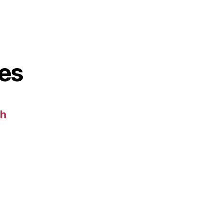
es
ch