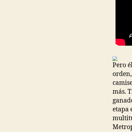
Pero é
orden,
camise
más. T
ganado
etapa 
multit
Metrop