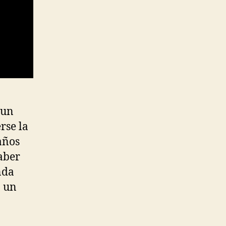
 un
rse la
 años
aber
nda
 un