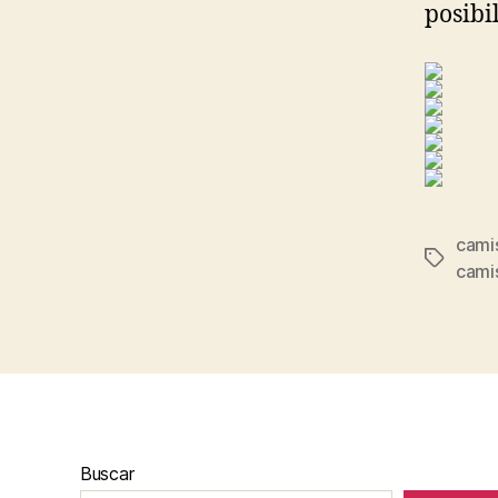
posibi
cami
Etiqueta
camis
Buscar