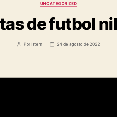
Categorías
UNCATEGORIZED
as de futbol n
Por
istern
24 de agosto de 2022
Autor
Fecha
de
de
la
la
entrada
entrada