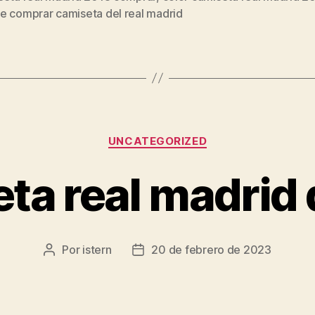
s
e comprar camiseta del real madrid
Categorías
UNCATEGORIZED
ta real madrid
Por
istern
20 de febrero de 2023
Autor
Fecha
de
de
la
la
entrada
entrada