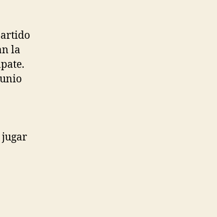
partido
an la
pate.
junio
 jugar