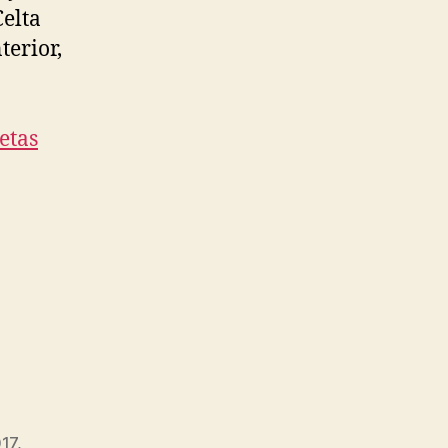
Celta
terior,
etas
017
,