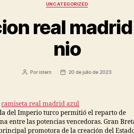
Categorías
UNCATEGORIZED
ion real madrid
nio
Por
istern
20 de julio de 2023
Autor
Fecha
de
de
la
la
entrada
entrada
da del Imperio turco permitió el reparto de
ina entre las potencias vencedoras. Gran Bre
 principal promotora de la creación del Estad