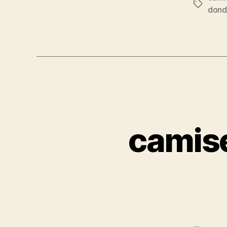
Etiqueta
dond
camise