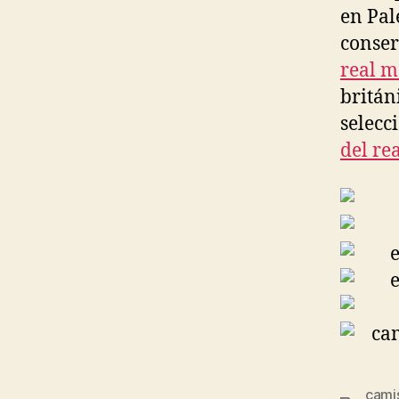
en Pal
conser
real m
britán
selecc
del re
cami