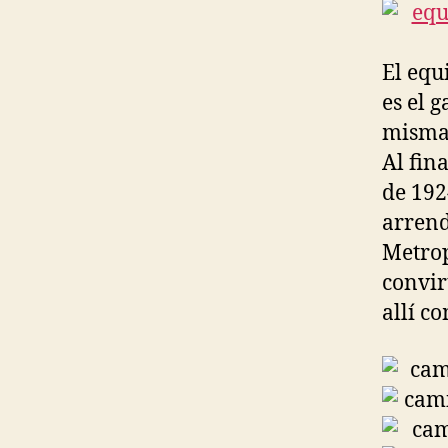
El equ
es el 
misma 
Al fin
de 192
arrend
Metrop
convir
allí co