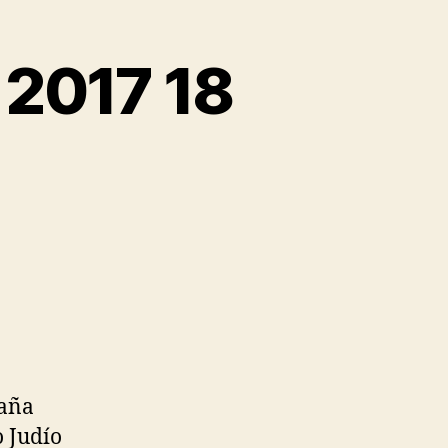
 2017 18
taña
o Judío