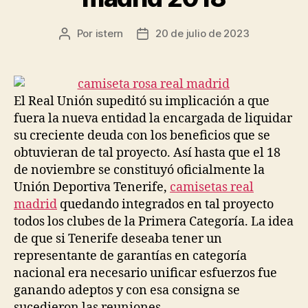
Por
istern
20 de julio de 2023
Autor
Fecha
de
de
la
la
entrada
entrada
El Real Unión supeditó su implicación a que
fuera la nueva entidad la encargada de liquidar
su creciente deuda con los beneficios que se
obtuvieran de tal proyecto. Así hasta que el 18
de noviembre se constituyó oficialmente la
Unión Deportiva Tenerife,
camisetas real
madrid
quedando integrados en tal proyecto
todos los clubes de la Primera Categoría. La idea
de que si Tenerife deseaba tener un
representante de garantías en categoría
nacional era necesario unificar esfuerzos fue
ganando adeptos y con esa consigna se
sucedieron las reuniones.