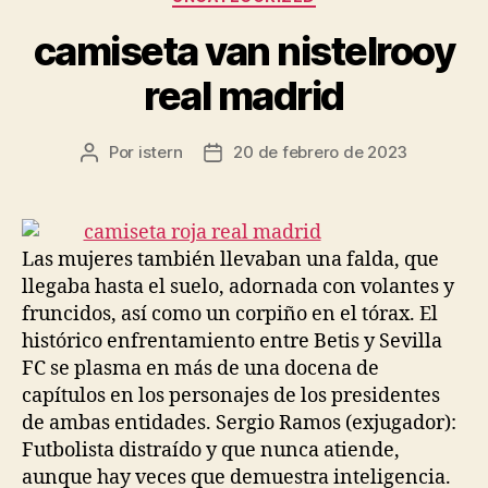
camiseta van nistelrooy
real madrid
Por
istern
20 de febrero de 2023
Autor
Fecha
de
de
la
la
entrada
entrada
Las mujeres también llevaban una falda, que
llegaba hasta el suelo, adornada con volantes y
fruncidos, así como un corpiño en el tórax. El
histórico enfrentamiento entre Betis y Sevilla
FC se plasma en más de una docena de
capítulos en los personajes de los presidentes
de ambas entidades. Sergio Ramos (exjugador):
Futbolista distraído y que nunca atiende,
aunque hay veces que demuestra inteligencia.