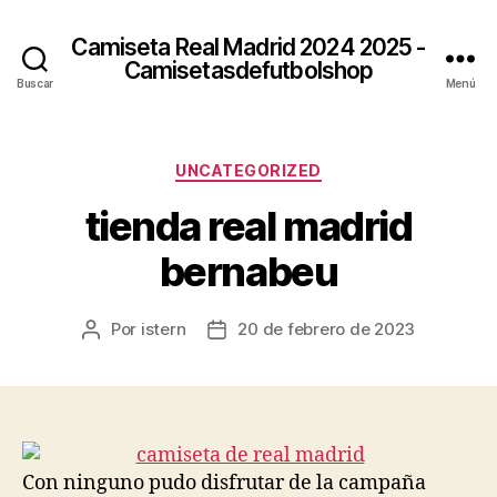
Camiseta Real Madrid 2024 2025 -
Camisetasdefutbolshop
Buscar
Menú
Categorías
UNCATEGORIZED
tienda real madrid
bernabeu
Por
istern
20 de febrero de 2023
Autor
Fecha
de
de
la
la
entrada
entrada
Con ninguno pudo disfrutar de la campaña