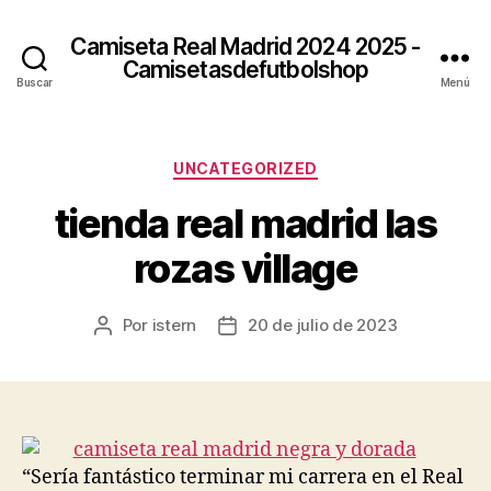
Camiseta Real Madrid 2024 2025 -
Camisetasdefutbolshop
Buscar
Menú
Categorías
UNCATEGORIZED
tienda real madrid las
rozas village
Por
istern
20 de julio de 2023
Autor
Fecha
de
de
la
la
entrada
entrada
“Sería fantástico terminar mi carrera en el Real