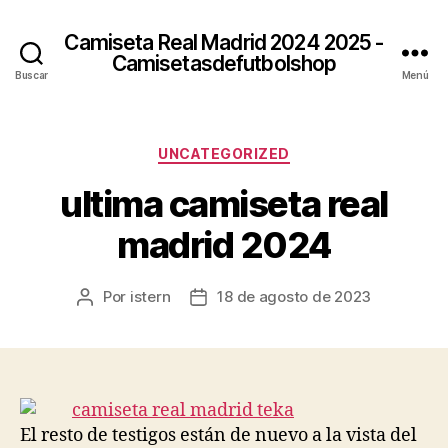
Camiseta Real Madrid 2024 2025 -
Camisetasdefutbolshop
Buscar
Menú
Categorías
UNCATEGORIZED
ultima camiseta real
madrid 2024
Por
istern
18 de agosto de 2023
Autor
Fecha
de
de
la
la
entrada
entrada
El resto de testigos están de nuevo a la vista del