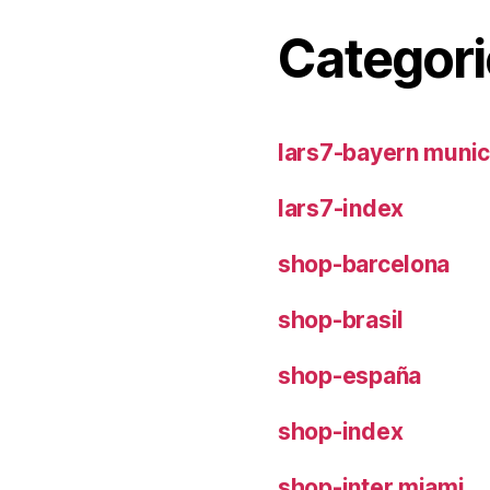
Categori
lars7-bayern muni
lars7-index
shop-barcelona
shop-brasil
shop-españa
shop-index
shop-inter miami