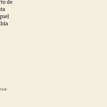
rto de
sta
quel
abía
,
real