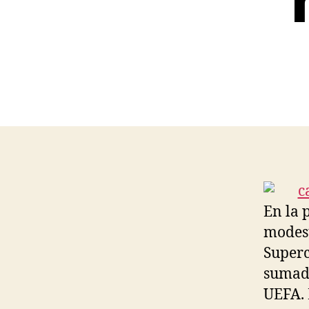
En la 
modest
Superc
sumado
UEFA. 