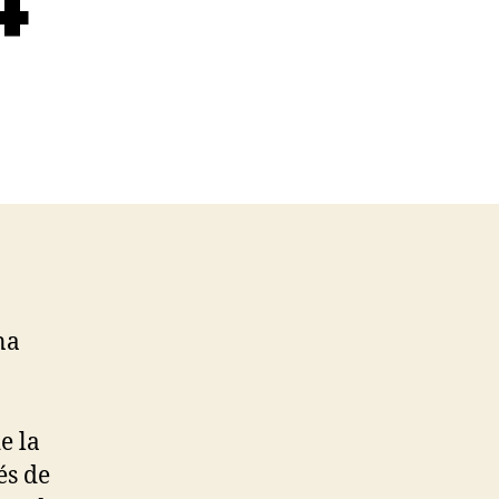
4
na
e la
és de