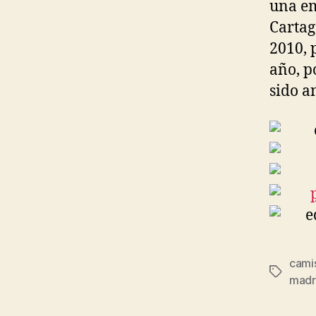
una em
Cartag
2010, 
año, p
sido a
camis
Etiqueta
madri