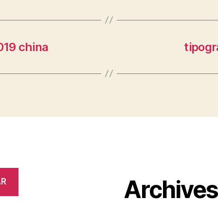
019 china
tipogr
Archive
AR