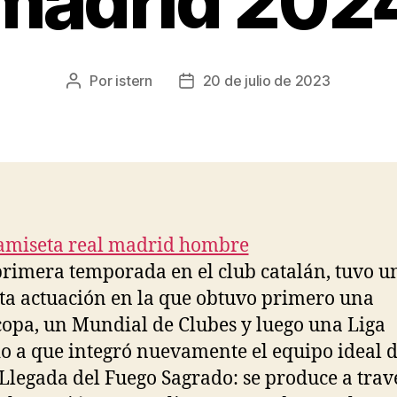
madrid 202
Por
istern
20 de julio de 2023
Autor
Fecha
de
de
la
la
entrada
entrada
primera temporada en el club catalán, tuvo u
a actuación en la que obtuvo primero una
opa, un Mundial de Clubes y luego una Liga
 a que integró nuevamente el equipo ideal d
Llegada del Fuego Sagrado: se produce a trav