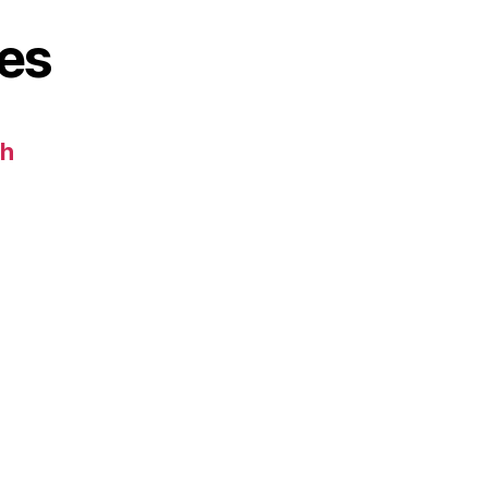
es
ch