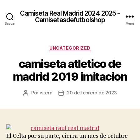
Camiseta Real Madrid 2024 2025 -
Camisetasdefutbolshop
Buscar
Menú
Categorías
UNCATEGORIZED
camiseta atletico de
madrid 2019 imitacion
Por
istern
20 de febrero de 2023
Autor
Fecha
de
de
la
la
entrada
entrada
El Celta por su parte, cierra un mes de octubre