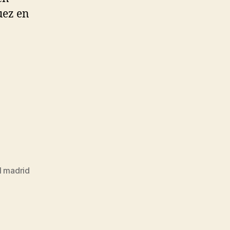
uez en
l madrid