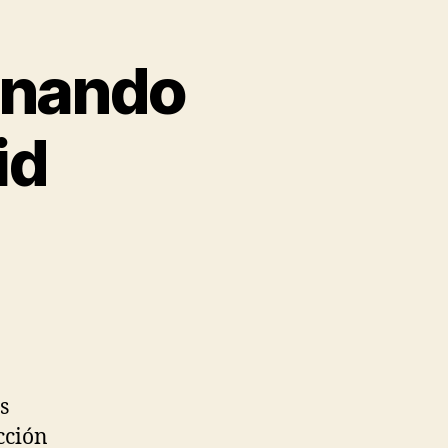
rnando
id
s
cción