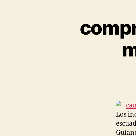
compr
m
Los in
escuad
Guianc