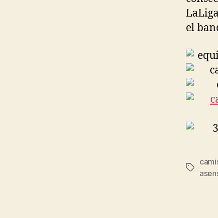
LaLiga
el ban
cami
Etiqueta
asen