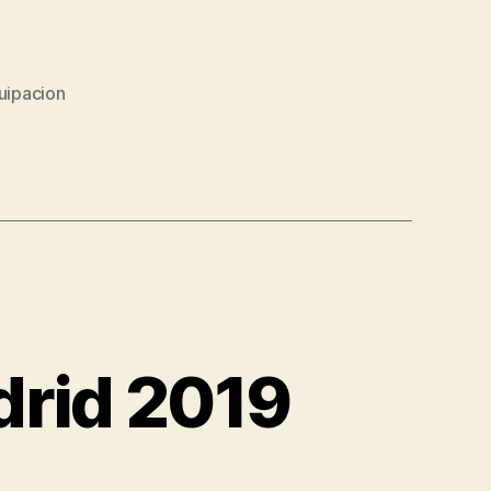
quipacion
drid 2019