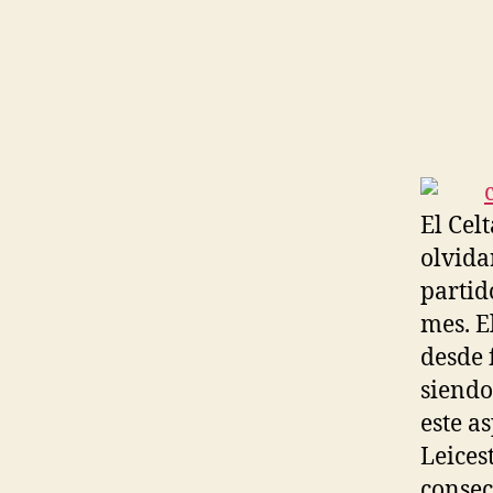
El Cel
olvida
partid
mes. E
desde 
siendo
este a
Leices
consec