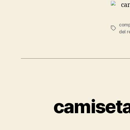
comp
Etiqueta
del r
camiseta