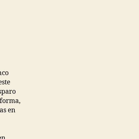
nco
este
isparo
 forma,
gas en
en