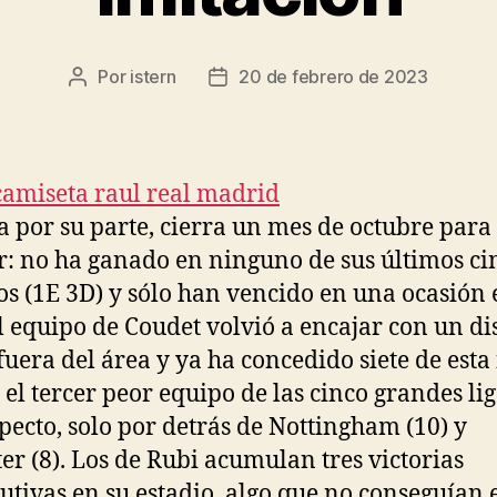
Por
istern
20 de febrero de 2023
Autor
Fecha
de
de
la
la
entrada
entrada
ta por su parte, cierra un mes de octubre para
r: no ha ganado en ninguno de sus últimos ci
os (1E 3D) y sólo han vencido en una ocasión 
l equipo de Coudet volvió a encajar con un d
fuera del área y ya ha concedido siete de esta
 el tercer peor equipo de las cinco grandes li
specto, solo por detrás de Nottingham (10) y
ter (8). Los de Rubi acumulan tres victorias
utivas en su estadio, algo que no conseguían 