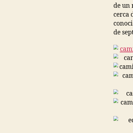
de un 
cerca 
conoci
de sep