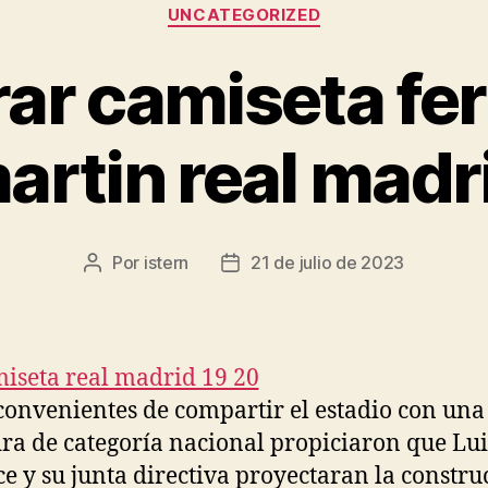
Categorías
UNCATEGORIZED
ar camiseta fe
artin real madr
Por
istern
21 de julio de 2023
Autor
Fecha
de
de
la
la
entrada
entrada
convenientes de compartir el estadio con una
ra de categoría nacional propiciaron que Lui
e y su junta directiva proyectaran la constru