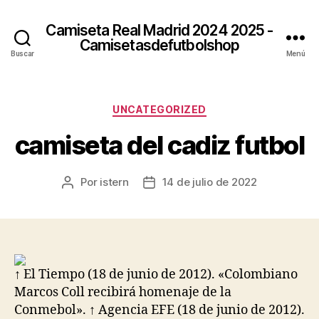
Camiseta Real Madrid 2024 2025 -
Camisetasdefutbolshop
Buscar
Menú
Categorías
UNCATEGORIZED
camiseta del cadiz futbol
Por
istern
14 de julio de 2022
Autor
Fecha
de
de
la
la
entrada
entrada
↑ El Tiempo (18 de junio de 2012). «Colombiano
Marcos Coll recibirá homenaje de la
Conmebol». ↑ Agencia EFE (18 de junio de 2012).