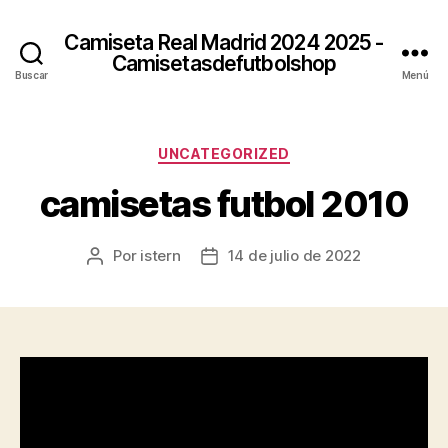
Camiseta Real Madrid 2024 2025 -
Camisetasdefutbolshop
Buscar
Menú
Categorías
UNCATEGORIZED
camisetas futbol 2010
Por
istern
14 de julio de 2022
Autor
Fecha
de
de
la
la
entrada
entrada