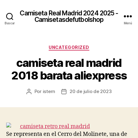
Camiseta Real Madrid 2024 2025 -
Camisetasdefutbolshop
Buscar
Menú
Categorías
UNCATEGORIZED
camiseta real madrid
2018 barata aliexpress
Por
istern
20 de julio de 2023
Autor
Fecha
de
de
la
la
entrada
entrada
Se representa en el Cerro del Molinete, una de