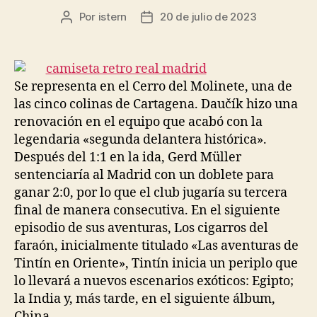
Por
istern
20 de julio de 2023
Autor
Fecha
de
de
la
la
entrada
entrada
Se representa en el Cerro del Molinete, una de
las cinco colinas de Cartagena. Daučík hizo una
renovación en el equipo que acabó con la
legendaria «segunda delantera histórica».
Después del 1:1 en la ida, Gerd Müller
sentenciaría al Madrid con un doblete para
ganar 2:0, por lo que el club jugaría su tercera
final de manera consecutiva. En el siguiente
episodio de sus aventuras, Los cigarros del
faraón, inicialmente titulado «Las aventuras de
Tintín en Oriente», Tintín inicia un periplo que
lo llevará a nuevos escenarios exóticos: Egipto;
la India y, más tarde, en el siguiente álbum,
China.