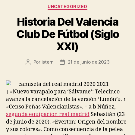
Categorías
UNCATEGORIZED
Historia Del Valencia
Club De Fútbol (Siglo
XXI)
Por
istern
21 de junio de 2023
Autor
Fecha
de
de
la
la
entrada
entrada
↑ «Nuevo varapalo para ‘Sálvame’: Telecinco
avanza la cancelación de la versión ‘Limón’». ↑
«Censo Peñas Valencianistas». ↑ a b Núñez,
segunda equipacion real madrid
Sebastián (23
de junio de 2020). «Everton: Origen del nombre
y sus colores». Como consecuencia de la pelea