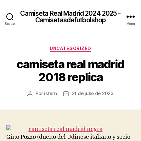
Camiseta Real Madrid 2024 2025 -
Camisetasdefutbolshop
Buscar
Menú
Categorías
UNCATEGORIZED
camiseta real madrid
2018 replica
Por
istern
21 de julio de 2023
Autor
Fecha
de
de
la
la
entrada
entrada
Gino Pozzo (dueño del Udinese italiano y socio