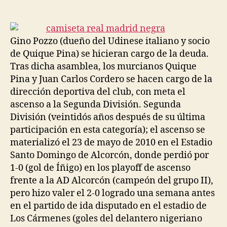
de
de
la
la
entrada
entrada
Gino Pozzo (dueño del Udinese italiano y socio
de Quique Pina) se hicieran cargo de la deuda.
Tras dicha asamblea, los murcianos Quique
Pina y Juan Carlos Cordero se hacen cargo de la
dirección deportiva del club, con meta el
ascenso a la Segunda División. Segunda
División (veintidós años después de su última
participación en esta categoría); el ascenso se
materializó el 23 de mayo de 2010 en el Estadio
Santo Domingo de Alcorcón, donde perdió por
1-0 (gol de Íñigo) en los playoff de ascenso
frente a la AD Alcorcón (campeón del grupo II),
pero hizo valer el 2-0 logrado una semana antes
en el partido de ida disputado en el estadio de
Los Cármenes (goles del delantero nigeriano