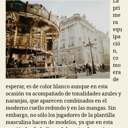
La
pri
me
ra
equ
ipa
ció
n,
co
mo
era
de
esperar, es de color blanco aunque en esta
ocasión va acompañado de tonalidades azules y
naranjas, que aparecen combinados en el
moderno cuello redondo y en las mangas. Sin
embargo, no sólo los jugadores de la plantilla
masculina hacen de modelos, ya que en esta