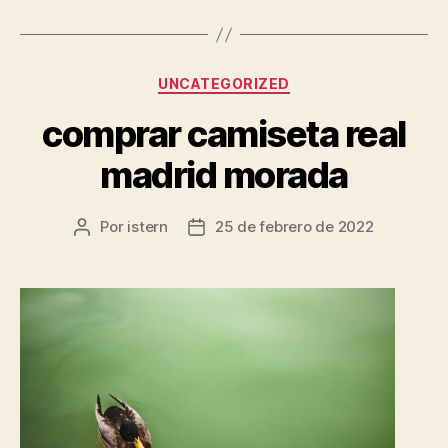
Categorías
UNCATEGORIZED
comprar camiseta real
madrid morada
Por
istern
25 de febrero de 2022
Autor
Fecha
de
de
la
la
entrada
entrada