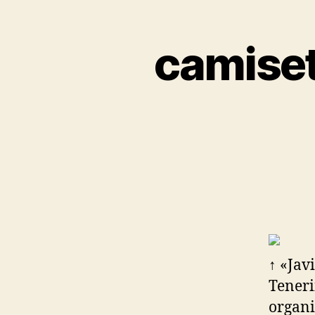
camiset
↑ «Jav
Teneri
organi