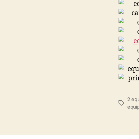
2 eq
Etiqueta
equi