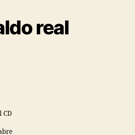
ldo real
l CD
 abre