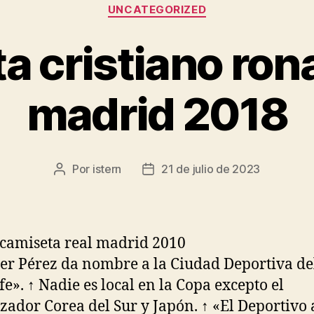
Categorías
UNCATEGORIZED
a cristiano rona
madrid 2018
Por
istern
21 de julio de 2023
Autor
Fecha
de
de
la
la
entrada
entrada
ier Pérez da nombre a la Ciudad Deportiva de
fe». ↑ Nadie es local en la Copa excepto el
zador Corea del Sur y Japón. ↑ «El Deportivo