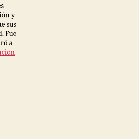
es
ión y
ue sus
d. Fue
bró a
acion