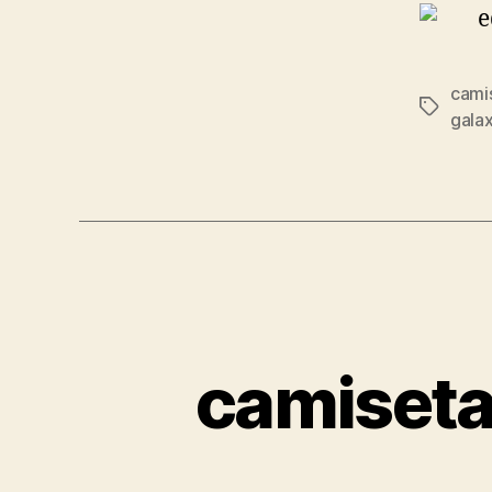
cami
Etiqueta
galax
camiseta