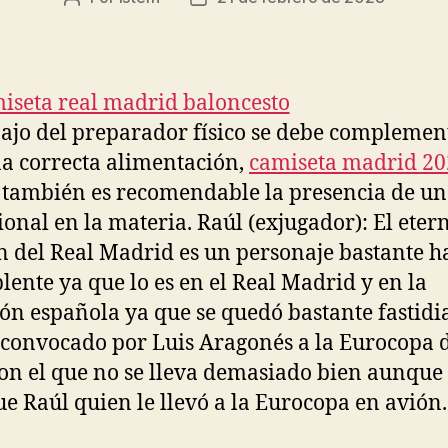
de
de
la
la
entrada
entrada
bajo del preparador físico se debe complemen
a correcta alimentación,
camiseta madrid 20
también es recomendable la presencia de un
ional en la materia. Raúl (exjugador): El eter
n del Real Madrid es un personaje bastante h
plente ya que lo es en el Real Madrid y en la
ión española ya que se quedó bastante fastidi
 convocado por Luis Aragonés a la Eurocopa 
on el que no se lleva demasiado bien aunque 
fue Raúl quien le llevó a la Eurocopa en avión.