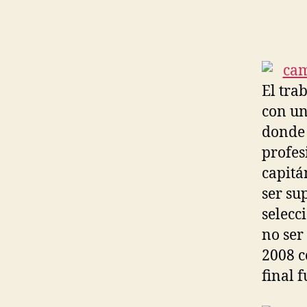
El tra
con un
donde 
profes
capitá
ser su
selecc
no ser
2008 c
final 