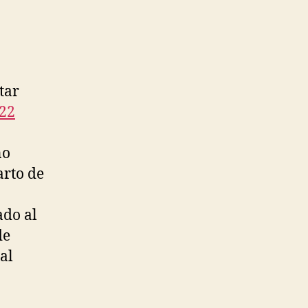
tar
22
no
arto de
ado al
de
al