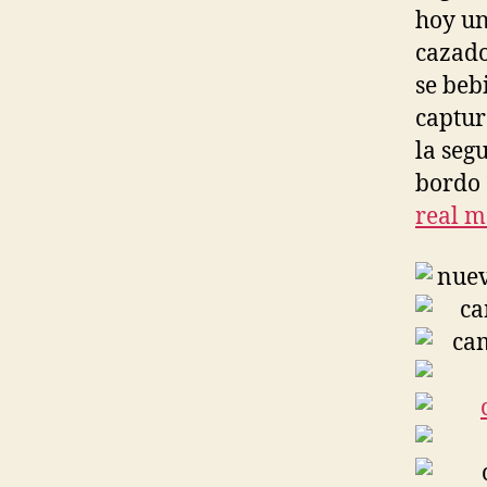
hoy un
cazado
se beb
captur
la seg
bordo 
real m