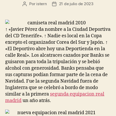
Por
istern
21 de julio de 2023
Autor
Fecha
de
de
la
la
entrada
entrada
↑ «Javier Pérez da nombre a la Ciudad Deportiva
del CD Tenerife». ↑ Nadie es local en la Copa
excepto el organizador Corea del Sur y Japón. ↑
«El Deportivo abre hoy una Deportienda en la
calle Real». Los alcatraces cazados por Banks se
guisaron para toda la tripulación y se bebió
alcohol con generosidad. Banks pensaba que
sus capturas podían formar parte de la cena de
Navidad. Fue la segunda Navidad fuera de
Inglaterra que se celebró a bordo de modo
similar a la primera
segunda equipacion real
madrid
un año atrás.