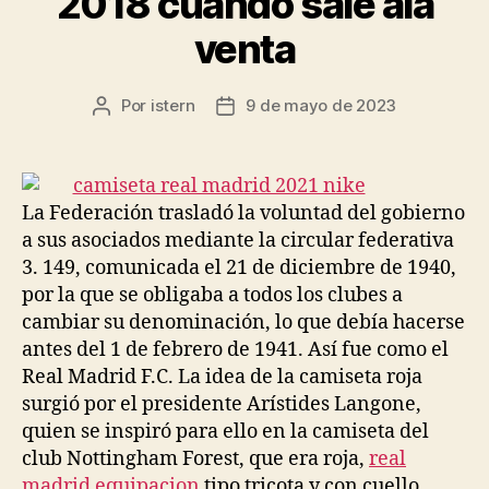
2018 cuando sale ala
venta
Por
istern
9 de mayo de 2023
Autor
Fecha
de
de
la
la
entrada
entrada
La Federación trasladó la voluntad del gobierno
a sus asociados mediante la circular federativa
3. 149, comunicada el 21 de diciembre de 1940,
por la que se obligaba a todos los clubes a
cambiar su denominación, lo que debía hacerse
antes del 1 de febrero de 1941. Así fue como el
Real Madrid F.C. La idea de la camiseta roja
surgió por el presidente Arístides Langone,
quien se inspiró para ello en la camiseta del
club Nottingham Forest, que era roja,
real
madrid equipacion
tipo tricota y con cuello