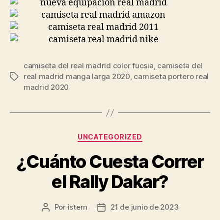
camiseta del real madrid color fucsia
,
camiseta del
real madrid manga larga 2020
,
camiseta portero real
Etiquetas
madrid 2020
Categorías
UNCATEGORIZED
¿Cuánto Cuesta Correr
el Rally Dakar?
Por
istern
21 de junio de 2023
Autor
Fecha
de
de