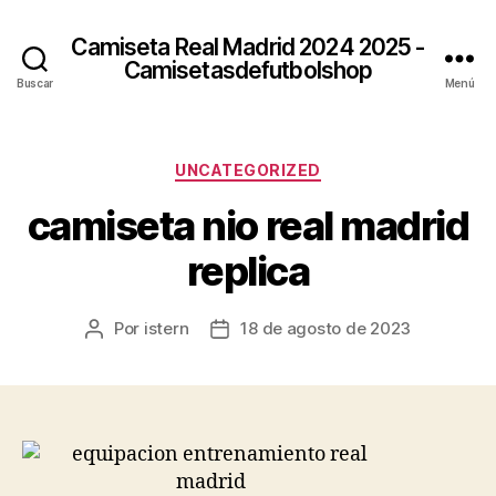
Camiseta Real Madrid 2024 2025 -
Camisetasdefutbolshop
Buscar
Menú
Categorías
UNCATEGORIZED
camiseta nio real madrid
replica
Por
istern
18 de agosto de 2023
Autor
Fecha
de
de
la
la
entrada
entrada